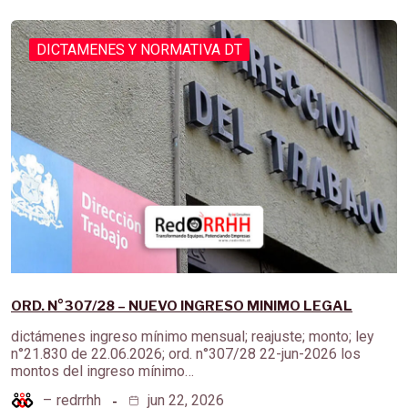
DICTAMENES Y NORMATIVA DT
ORD. N°307/28 – NUEVO INGRESO MINIMO LEGAL
dictámenes ingreso mínimo mensual; reajuste; monto; ley
n°21.830 de 22.06.2026; ord. n°307/28 22-jun-2026 los
montos del ingreso mínimo…
–
redrrhh
jun 22, 2026