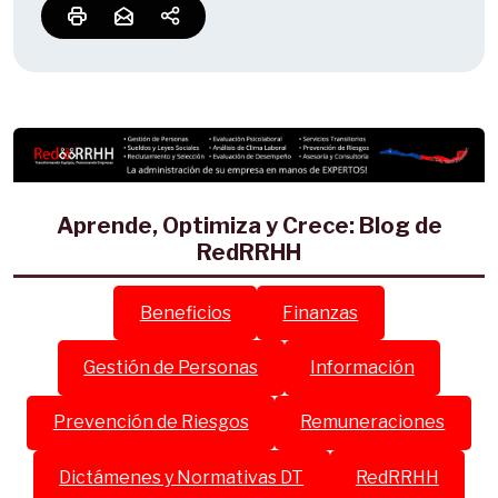
Aprende, Optimiza y Crece: Blog de
RedRRHH
Beneficios
Finanzas
Gestión de Personas
Información
Prevención de Riesgos
Remuneraciones
Dictámenes y Normativas DT
RedRRHH