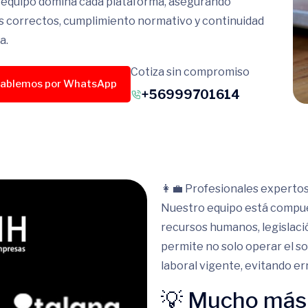
equipo domina cada plataforma, asegurando
 correctos, cumplimiento normativo y continuidad
a.
Cotiza sin compromiso
ablemos por WhatsApp
+56999701614
👩‍💼 Profesionales expert
Nuestro equipo está compue
recursos humanos, legislació
permite no solo operar el s
laboral vigente, evitando er
💡 Mucho más 