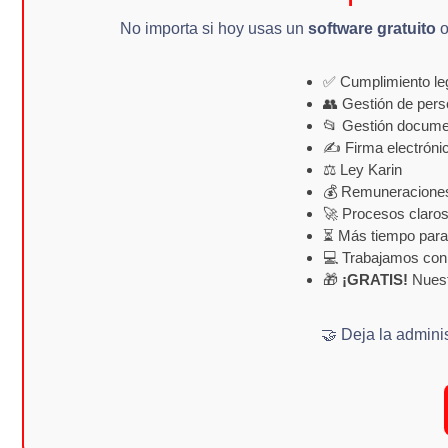
No importa si hoy usas un
software gratuito
o
✅ Cumplimiento leg
👥 Gestión de per
📂 Gestión docume
✍️ Firma electróni
⚖️ Ley Karin
💰 Remuneracione
🚀 Procesos claros
⏳ Más tiempo para 
💻 Trabajamos con
🎁
¡GRATIS!
Nues
🤝 Deja la admini