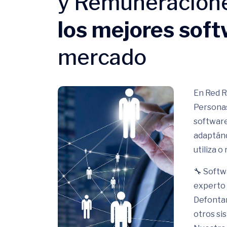
y Remuneracion
los mejores sof
mercado
En Red R
Personas
software
adaptánd
utiliza 
🔧 Softw
experto 
Defontan
otros si