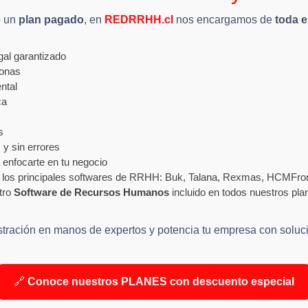
 un
plan pagado
, en
REDRRHH.cl
nos encargamos de
toda 
al garantizado
sonas
ntal
ca
s
 y sin errores
enfocarte en tu negocio
 los principales softwares de RRHH: Buk, Talana, Rexmas, HCMFront
tro
Software de Recursos Humanos
incluido en todos nuestros pla
stración en manos de expertos y potencia tu empresa con soluc
🔗
Conoce nuestros PLANES con descuento especial