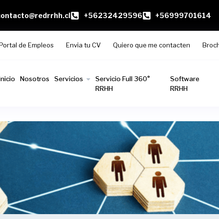
contacto@redrrhh.cl
+56232429596
+56999701614
Portal de Empleos
Envia tu CV
Quiero que me contacten
Broc
Inicio
Nosotros
Servicios
Servicio Full 360°
Software
RRHH
RRHH