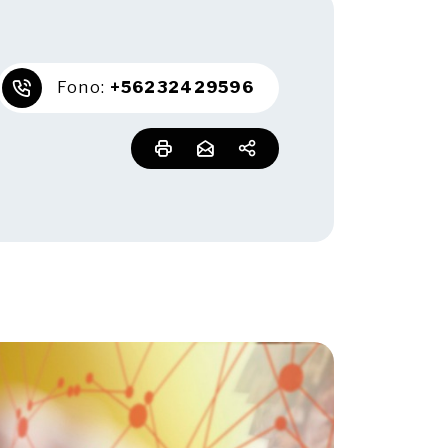
Fono:
+56232429596