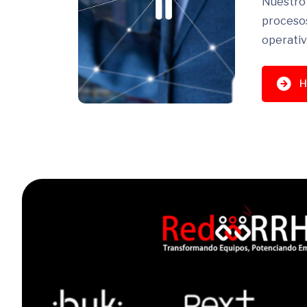
Nuestro 
procesos
operativ
H