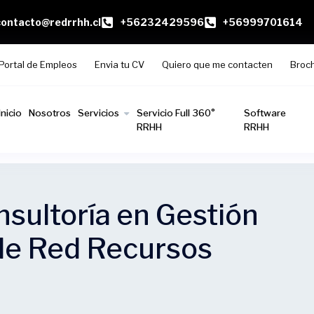
contacto@redrrhh.cl
+56232429596
+56999701614
Portal de Empleos
Envia tu CV
Quiero que me contacten
Broc
Inicio
Nosotros
Servicios
Servicio Full 360°
Software
RRHH
RRHH
nsultoría en Gestión
de Red Recursos