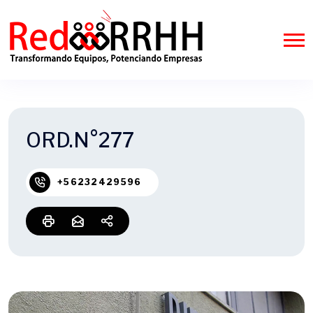
ORD.N°277
+56232429596