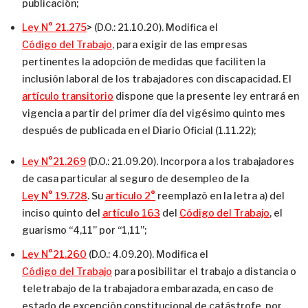
publicación;
Ley N° 21.275
> (D.O.: 21.10.20). Modifica el
Código del Trabajo
, para exigir de las empresas
pertinentes la adopción de medidas que faciliten la
inclusión laboral de los trabajadores con discapacidad. El
artículo transitorio
dispone que la presente ley entrará en
vigencia a partir del primer día del vigésimo quinto mes
después de publicada en el Diario Oficial (1.11.22);
Ley N°21.269
(D.O.: 21.09.20). Incorpora a los trabajadores
de casa particular al seguro de desempleo de la
Ley N° 19.728
. Su
artículo 2°
reemplazó en la letra a) del
inciso quinto del
artículo 163
del
Código del Trabajo
, el
guarismo “4,11” por “1,11”;
Ley N°21.260
(D.O.: 4.09.20). Modifica el
Código del Trabajo
para posibilitar el trabajo a distancia o
teletrabajo de la trabajadora embarazada, en caso de
estado de excepción constitucional de catástrofe, por