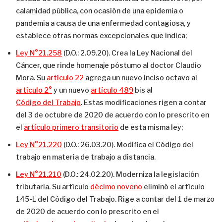
calamidad pública, con ocasión de una epidemia o
pandemia a causa de una enfermedad contagiosa, y
establece otras normas excepcionales que indica;
Ley N°21.258
(D.O.: 2.09.20). Crea la Ley Nacional del
Cáncer, que rinde homenaje póstumo al doctor Claudio
Mora. Su
artículo 22
agrega un nuevo inciso octavo al
artículo 2°
y un nuevo
artículo 489
bis al
Código del Trabajo
. Estas modificaciones rigen a contar
del 3 de octubre de 2020 de acuerdo con lo prescrito en
el
artículo primero transitorio
de esta misma ley;
Ley N°21.220
(D.O.: 26.03.20). Modifica el Código del
trabajo en materia de trabajo a distancia.
Ley N°21.210
(D.O.: 24.02.20). Moderniza la legislación
tributaria. Su artículo
décimo noveno
eliminó el artículo
145-L del Código del Trabajo. Rige a contar del 1 de marzo
de 2020 de acuerdo con lo prescrito en el