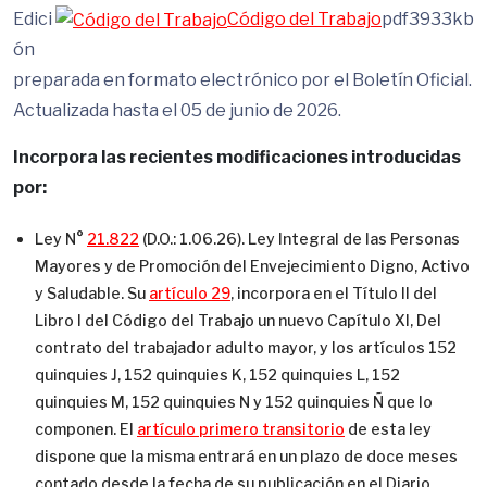
Edici
Código del Trabajo
pdf
3933kb
ón
preparada en formato electrónico por el Boletín Oficial.
Actualizada hasta el 05 de junio de 2026.
Incorpora las recientes modificaciones introducidas
por:
Ley N°
21.822
(D.O.: 1.06.26). Ley Integral de las Personas
Mayores y de Promoción del Envejecimiento Digno, Activo
y Saludable. Su
artículo 29
, incorpora en el Título II del
Libro I del Código del Trabajo un nuevo Capítulo XI, Del
contrato del trabajador adulto mayor, y los artículos 152
quinquies J, 152 quinquies K, 152 quinquies L, 152
quinquies M, 152 quinquies N y 152 quinquies Ñ que lo
componen. El
artículo primero transitorio
de esta ley
dispone que la misma entrará en un plazo de doce meses
contado desde la fecha de su publicación en el Diario