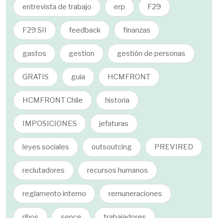
entrevista de trabajo
erp
F29
F29 SII
feedback
finanzas
gastos
gestion
gestión de personas
GRATIS
guia
HCMFRONT
HCMFRONT Chile
historia
IMPOSICIONES
jefaturas
leyes sociales
outsoutcing
PREVIRED
reclutadores
recursos humanos
reglamento interno
remuneraciones
rihos
sence
trabajadores