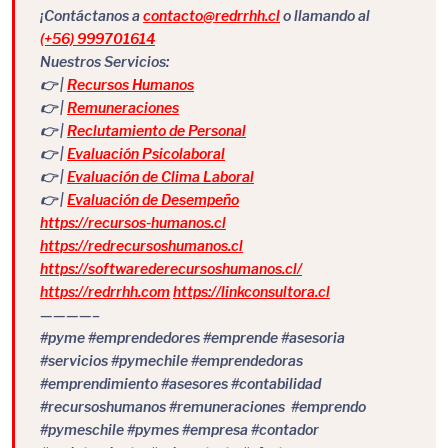
¡Contáctanos a
contacto@redrrhh.cl
o llamando al
(+56) 999701614
Nuestros Servicios:
👉 |
Recursos Humanos
👉 |
Remuneraciones
👉 |
Reclutamiento de Personal
👉 |
Evaluación Psicolaboral
👉 |
Evaluación de Clima Laboral
👉 |
Evaluación de Desempeño
https://recursos-humanos.cl
https://redrecursoshumanos.cl
https://softwarederecursoshumanos.cl/
https://redrrhh.com
https://linkconsultora.cl
————–
#pyme #emprendedores #emprende #asesoria
#servicios #pymechile #emprendedoras
#emprendimiento #asesores #contabilidad
#recursoshumanos #remuneraciones #emprendo
#pymeschile #pymes #empresa #contador