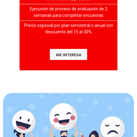
Ejecución de proceso de evaluación de 2
semanas para completar encuestas
Precio especial por plan semestral o anual con
descuento del 15 al 30%
ME INTERESA