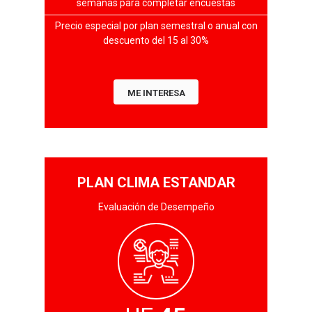
semanas para completar encuestas
Precio especial por plan semestral o anual con
descuento del 15 al 30%
ME INTERESA
PLAN CLIMA ESTANDAR
Evaluación de Desempeño