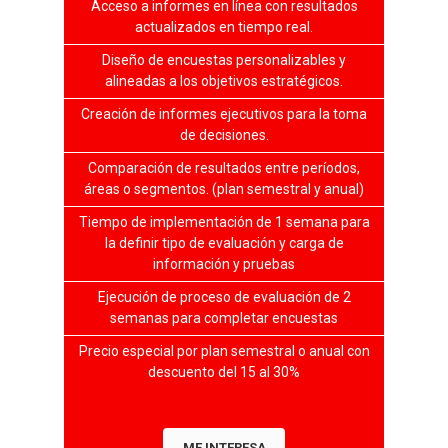
Acceso a informes en línea con resultados
actualizados en tiempo real.
Diseño de encuestas personalizables y
alineadas a los objetivos estratégicos.
Creación de informes ejecutivos para la toma
de decisiones.
Comparación de resultados entre períodos,
áreas o segmentos. (plan semestral y anual)
Tiempo de implementación de 1 semana para
la definir tipo de evaluación y carga de
información y pruebas
Ejecución de proceso de evaluación de 2
semanas para completar encuestas
Precio especial por plan semestral o anual con
descuento del 15 al 30%
ME INTERESA