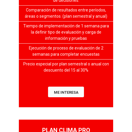
de decisiones.
Comparación de resultados entre períodos,
áreas o segmentos. (plan semestral y anual)
Tiempo de implementación de 1 semana para
la definir tipo de evaluación y carga de
información y pruebas
Ejecución de proceso de evaluación de 2
semanas para completar encuestas
Precio especial por plan semestral o anual con
descuento del 15 al 30%
ME INTERESA
PLAN CLIMA PRO