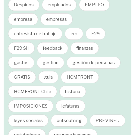
Despidos
empleados
EMPLEO
empresa
empresas
entrevista de trabajo
erp
F29
F29 SII
feedback
finanzas
gastos
gestion
gestión de personas
GRATIS
guia
HCMFRONT
HCMFRONT Chile
historia
IMPOSICIONES
jefaturas
leyes sociales
outsoutcing
PREVIRED
reclutadores
recursos humanos