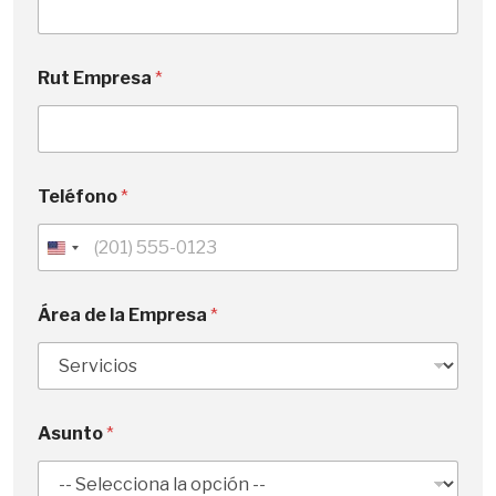
Rut Empresa
*
Teléfono
*
U
n
i
Área de la Empresa
*
t
e
d
S
Asunto
*
t
a
t