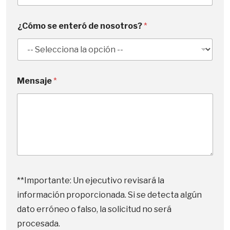
e
s
¿Cómo se enteró de nosotros?
*
+
1
E
Mensaje
*
m
a
i
l
A
s
u
n
t
o
**Importante: Un ejecutivo revisará la
E
m
información proporcionada. Si se detecta algún
a
dato erróneo o falso, la solicitud no será
i
l
procesada.