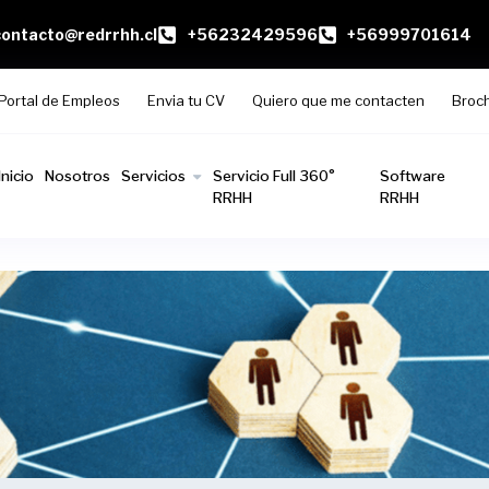
contacto@redrrhh.cl
+56232429596
+56999701614
Portal de Empleos
Envia tu CV
Quiero que me contacten
Broc
Inicio
Nosotros
Servicios
Servicio Full 360°
Software
RRHH
RRHH