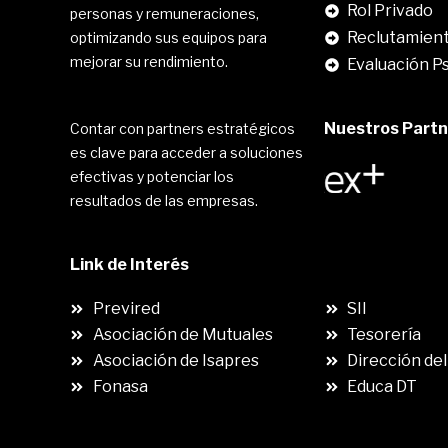
Rol Privado
personas y remuneraciones,
Reclutamient
optimizando sus equipos para
mejorar su rendimiento.
Evaluación P
Nuestros Partne
Contar con partners estratégicos
es clave para acceder a soluciones
efectivas y potenciar los
resultados de las empresas.
Link de Interés
.
Previred
SII
Asociación de Mutuales
Tesorería
Asociación de Isapres
Dirección del
Fonasa
Educa DT