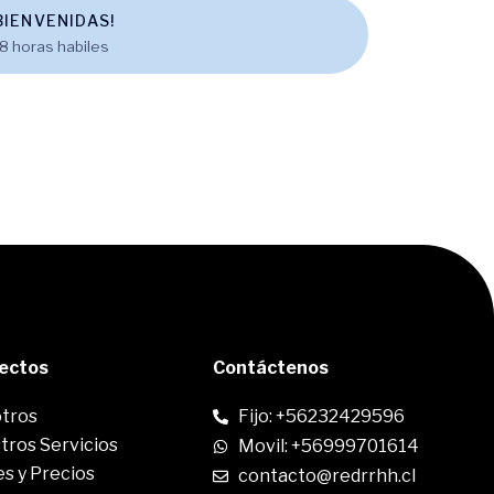
IENVENIDAS!
8 horas habiles
rectos
Contáctenos
tros
Fijo: +56232429596
tros Servicios
Movil: +56999701614
s y Precios
contacto@redrrhh.cl