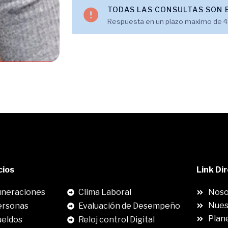
TODAS LAS CONSULTAS SON B
Respuesta en un plazo maximo de 4
cios
.
Link Di
neraciones
Clima Laboral
Noso
Nues
ersonas
Evaluación de Desempeño
Plane
ueldos
Reloj control Digital