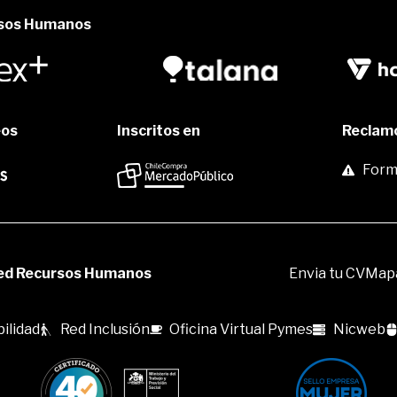
rsos Humanos
eos
Inscritos en
Reclamo
Formu
ed Recursos Humanos
Envia tu CV
Mapa
ilidad
Red Inclusión
Oficina Virtual Pymes
Nicweb