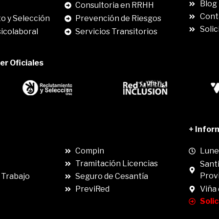
Blog
Consultoria en RRHH
Cont
o y Selección
Prevención de Riesgos
Solic
sicolaboral
Servicios Transitorios
r Oficiales
.
+ Infor
Compin
Lunes
Tramitación Licencias
Santi
Prov
 Trabajo
Seguro de Cesantía
PreviRed
Viña
Soli