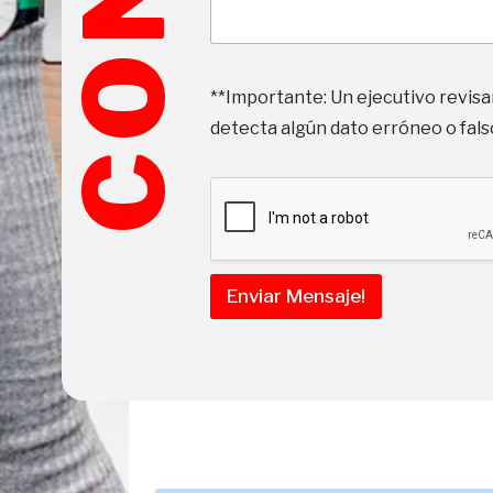
T
e
**Importante: Un ejecutivo revisa
l
detecta algún dato erróneo o falso
é
f
o
n
o
N
o
m
Enviar Mensaje!
b
r
e
*
N
o
m
b
r
e