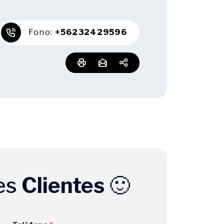
Fono:
+56232429596
es
Clientes
🙂