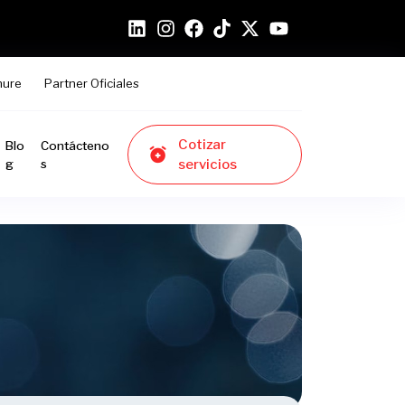
hure
Partner Oficiales
Cotizar
Blo
Contácteno
g
s
servicios