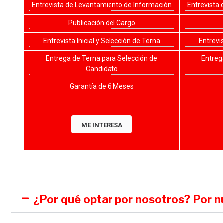
Entrevista de Levantamiento de Información
Entrevista
Publicación del Cargo
Entrevista Inicial y Selección de Terna
Entrevis
Entrega de Terna para Selección de
Entreg
Candidato
Garantía de 6 Meses
ME INTERESA
¿Por qué optar por nosotros? Por n