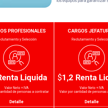
los equipos para garantizar 
OS PROFESIONALES
CARGOS JEFATU
clutamiento y Selección
Reclutamiento y Selecc
Renta Liquida
$
1,2 Renta Li
Valor Neto + IVA
Valor Neto + IVA
cantidad de personas a contratar
Valor por cantidad de personas 
Detalle
Detalle