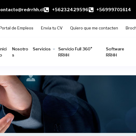
contacto@redrrhh.cl
+56232429596
+56999701614
Portal de Empleos
Envia tu CV
Quiero que me contacten
Broc
Inici
Nosotro
Servicios
Servicio Full 360°
Software
o
s
RRHH
RRHH