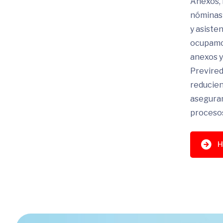
Anexos, 
nóminas 
y asiste
ocupamos
anexos y
Previred
reducien
aseguran
procesos
H