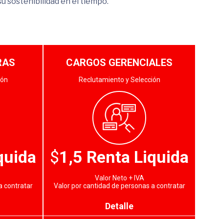
su sostenibilidad en el tiempo.
RAS
CARGOS GERENCIALES
ión
Reclutamiento y Selección
quida
$
1,5 Renta Liquida
Valor Neto + IVA
a contratar
Valor por cantidad de personas a contratar
Detalle