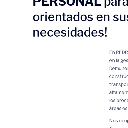
PERSONAL
para
orientados en sus
necesidades!
En REDR
en la ge
Remuner
construct
transpor
altament
los proc
áreas es
Nos ocup