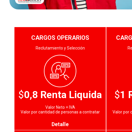
CARGOS OPERARIOS
CARG
Reclutamiento y Selección
Re
$
0,8 Renta Liquida
$
1 
Valor Neto + IVA
Valor por cantidad de personas a contratar
Valor por 
Detalle