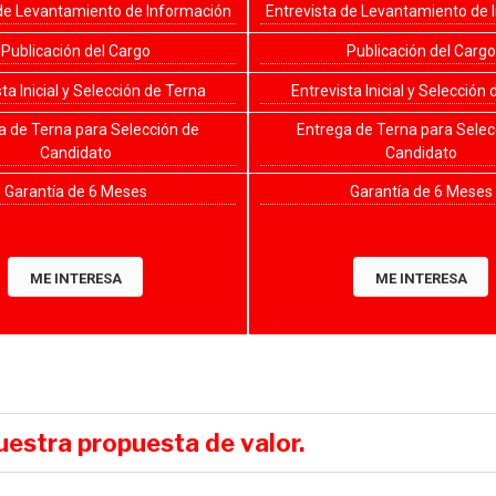
 de Levantamiento de Información
Entrevista de Levantamiento de 
Publicación del Cargo
Publicación del Cargo
ta Inicial y Selección de Terna
Entrevista Inicial y Selección
a de Terna para Selección de
Entrega de Terna para Selec
Candidato
Candidato
Garantía de 6 Meses
Garantía de 6 Meses
ME INTERESA
ME INTERESA
uestra propuesta de valor.