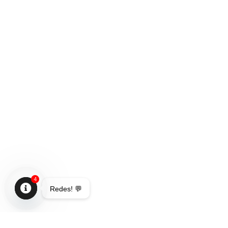
4
Redes! 💬
Open
chaty