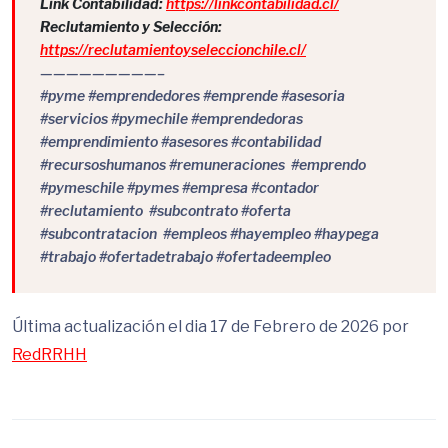
Link Contabilidad:
https://linkcontabilidad.cl/
Reclutamiento y Selección:
https://reclutamientoyseleccionchile.cl/
—————————–
#pyme #emprendedores #emprende #asesoria
#servicios #pymechile #emprendedoras
#emprendimiento #asesores #contabilidad
#recursoshumanos #remuneraciones #emprendo
#pymeschile #pymes #empresa #contador
#reclutamiento #subcontrato #oferta
#subcontratacion #empleos #hayempleo #haypega
#trabajo #ofertadetrabajo #ofertadeempleo
Última actualización el dia 17 de Febrero de 2026 por
RedRRHH