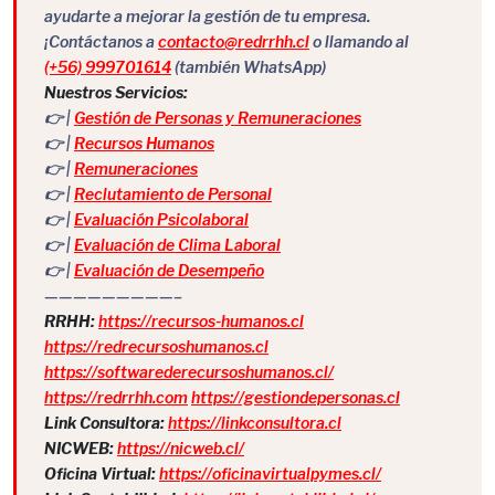
ayudarte a mejorar la gestión de tu empresa.
¡Contáctanos a
contacto@redrrhh.cl
o llamando al
(+56) 999701614
(también WhatsApp)
Nuestros Servicios:
👉 |
Gestión de Personas y Remuneraciones
👉 |
Recursos Humanos
👉 |
Remuneraciones
👉 |
Reclutamiento de Personal
👉 |
Evaluación Psicolaboral
👉 |
Evaluación de Clima Laboral
👉 |
Evaluación de Desempeño
—————————–
RRHH:
https://recursos-humanos.cl
https://redrecursoshumanos.cl
https://softwarederecursoshumanos.cl/
https://redrrhh.com
https://gestiondepersonas.cl
Link Consultora:
https://linkconsultora.cl
NICWEB:
https://nicweb.cl/
Oficina Virtual:
https://oficinavirtualpymes.cl/