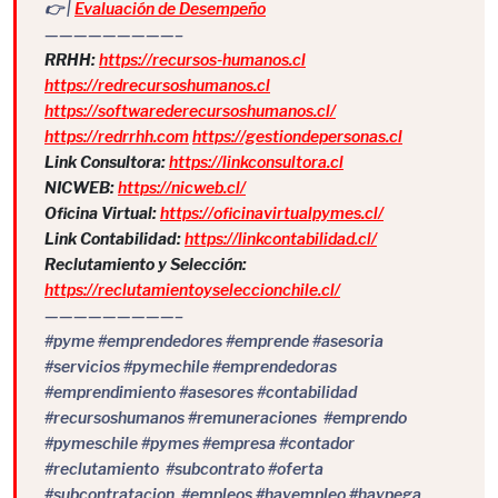
👉 |
Evaluación de Desempeño
—————————–
RRHH:
https://recursos-humanos.cl
https://redrecursoshumanos.cl
https://softwarederecursoshumanos.cl/
https://redrrhh.com
https://gestiondepersonas.cl
Link Consultora:
https://linkconsultora.cl
NICWEB:
https://nicweb.cl/
Oficina Virtual:
https://oficinavirtualpymes.cl/
Link Contabilidad:
https://linkcontabilidad.cl/
Reclutamiento y Selección:
https://reclutamientoyseleccionchile.cl/
—————————–
#pyme #emprendedores #emprende #asesoria
#servicios #pymechile #emprendedoras
#emprendimiento #asesores #contabilidad
#recursoshumanos #remuneraciones #emprendo
#pymeschile #pymes #empresa #contador
#reclutamiento #subcontrato #oferta
#subcontratacion #empleos #hayempleo #haypega