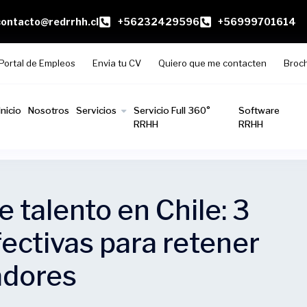
contacto@redrrhh.cl
+56232429596
+56999701614
Portal de Empleos
Envia tu CV
Quiero que me contacten
Broc
Inicio
Nosotros
Servicios
Servicio Full 360°
Software
RRHH
RRHH
e talento en Chile: 3
fectivas para retener
adores