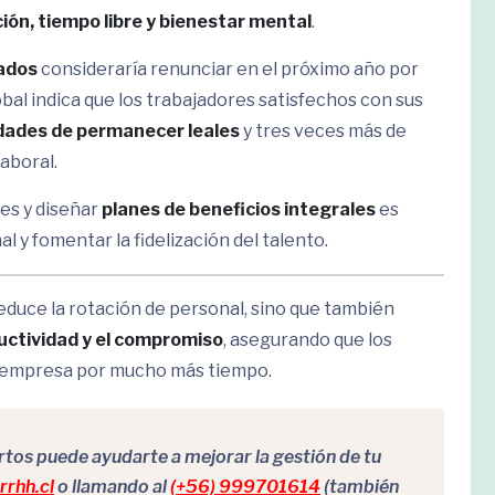
ión, tiempo libre y bienestar mental
.
ados
consideraría renunciar en el próximo año por
lobal indica que los trabajadores satisfechos con sus
dades de permanecer leales
y tres veces más de
laboral.
es y diseñar
planes de beneficios integrales
es
l y fomentar la fidelización del talento.
educe la rotación de personal, sino que también
ductividad y el compromiso
, asegurando que los
 empresa por mucho más tiempo.
os puede ayudarte a mejorar la gestión de tu
rhh.cl
o llamando al
(+56) 999701614
(también