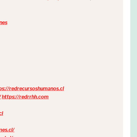
nes
ps://redrecursoshumanos.cl
/
https://redrrhh.com
cl
mes.cl/