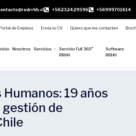
contacto@redrrhh.cl
+56232429596
+56999701614
Portal de Empleos
Envia tu CV
Quiero que me contacten
Broc
Inicio
Nosotros
Servicios
Servicio Full 360°
Software
RRHH
RRHH
 Humanos: 19 años
 gestión de
hile