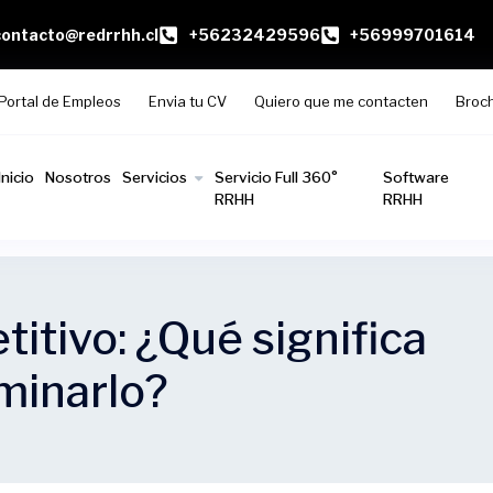
contacto@redrrhh.cl
+56232429596
+56999701614
Portal de Empleos
Envia tu CV
Quiero que me contacten
Broc
Inicio
Nosotros
Servicios
Servicio Full 360°
Software
RRHH
RRHH
itivo: ¿Qué significa
minarlo?