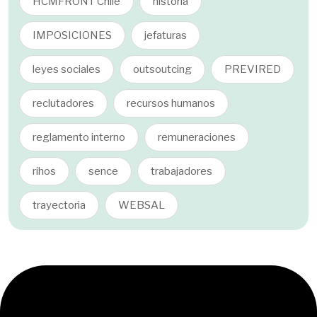
HCMFRONT Chile
historia
IMPOSICIONES
jefaturas
leyes sociales
outsoutcing
PREVIRED
reclutadores
recursos humanos
reglamento interno
remuneraciones
rihos
sence
trabajadores
trayectoria
WEBSAL