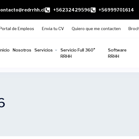
contacto@redrrhh.cl
+56232429596
+56999701614
Portal de Empleos
Envia tu CV
Quiero que me contacten
Broc
Inicio
Nosotros
Servicios
Servicio Full 360°
Software
RRHH
RRHH
6