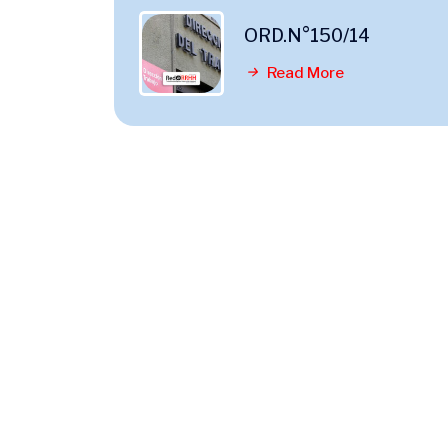
ORD.N°150/14
Read More