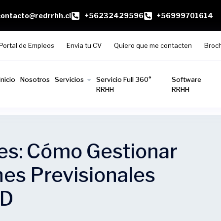
contacto@redrrhh.cl
+56232429596
+56999701614
Portal de Empleos
Envia tu CV
Quiero que me contacten
Broc
Inicio
Nosotros
Servicios
Servicio Full 360°
Software
RRHH
RRHH
es: Cómo Gestionar
nes Previsionales
ED