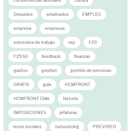
competencias laborales
cultura
Despidos
empleados
EMPLEO
empresa
empresas
entrevista de trabajo
erp
F29
F29 SII
feedback
finanzas
gastos
gestion
gestión de personas
GRATIS
guia
HCMFRONT
HCMFRONT Chile
historia
IMPOSICIONES
jefaturas
leyes sociales
outsoutcing
PREVIRED