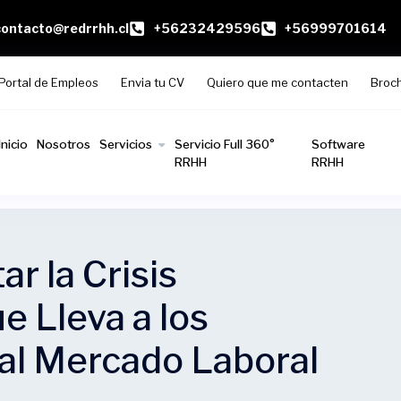
contacto@redrrhh.cl
+56232429596
+56999701614
Portal de Empleos
Envia tu CV
Quiero que me contacten
Broc
Inicio
Nosotros
Servicios
Servicio Full 360°
Software
RRHH
RRHH
r la Crisis
 Lleva a los
al Mercado Laboral