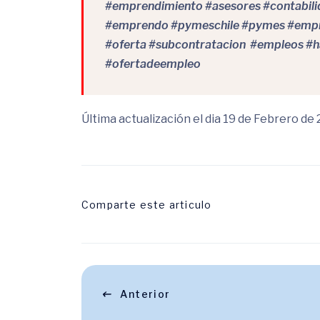
#emprendimiento #asesores #contabil
#emprendo #pymeschile #pymes #empr
#oferta #subcontratacion #empleos #h
#ofertadeempleo
Última actualización el dia 19 de Febrero de
Comparte este articulo
Anterior