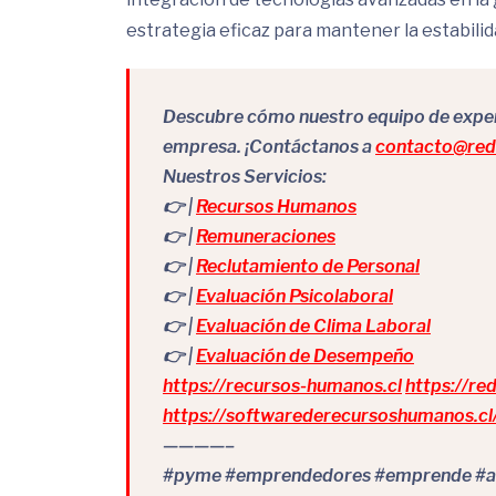
estrategia eficaz para mantener la estabilid
Descubre cómo nuestro equipo de expert
empresa. ¡Contáctanos a
contacto@redr
Nuestros Servicios:
👉 |
Recursos Humanos
👉 |
Remuneraciones
👉 |
Reclutamiento de Personal
👉 |
Evaluación Psicolaboral
👉 |
Evaluación de Clima Laboral
👉 |
Evaluación de Desempeño
https://recursos-humanos.cl
https://re
https://softwarederecursoshumanos.cl
————–
#pyme #emprendedores #emprende #as