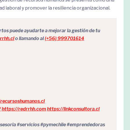
ad laboral y promover la resiliencia organizacional.
os puede ayudarte a mejorar la gestión de tu
rhh.cl
o llamando al
(+56) 999701614
drecursoshumanos.cl
/
https://redrrhh.com
https://linkconsultora.cl
esoria #servicios #pymechile #emprendedoras