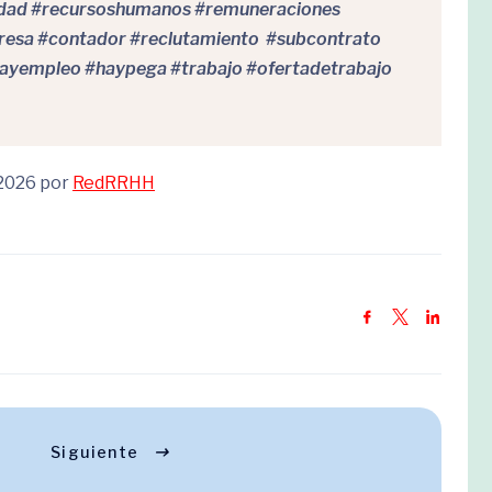
idad #recursoshumanos #remuneraciones
esa #contador #reclutamiento #subcontrato
ayempleo #haypega #trabajo #ofertadetrabajo
 2026 por
RedRRHH
Siguiente