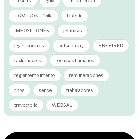
GRATIS
guia
HCMFRONT
HCMFRONT Chile
historia
IMPOSICIONES
jefaturas
leyes sociales
outsoutcing
PREVIRED
reclutadores
recursos humanos
reglamento interno
remuneraciones
rihos
sence
trabajadores
trayectoria
WEBSAL