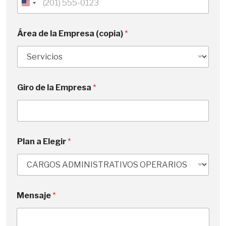
U
n
i
Área de la Empresa (copia)
*
t
e
d
S
Giro de la Empresa
*
t
a
t
e
s
Plan a Elegir
*
+
1
*
Mensaje
*
Á
r
e