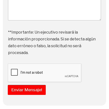
a
d
e
*
**Importante: Un ejecutivo revisará la
información proporcionada. Si se detecta algún
dato erróneo o falso, la solicitud no será
procesada.
Enviar Mensaje!