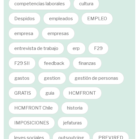
competencias laborales
cultura
Despidos
empleados
EMPLEO
empresa
empresas
entrevista de trabajo
erp
F29
F29 SII
feedback
finanzas
gastos
gestion
gestión de personas
GRATIS
guia
HCMFRONT
HCMFRONT Chile
historia
IMPOSICIONES
jefaturas
leyes sociales
outsoutcing
PREVIRED