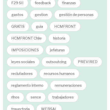
F29 SII
feedback
finanzas
gastos
gestion
gestión de personas
GRATIS
guia
HCMFRONT
HCMFRONT Chile
historia
IMPOSICIONES
jefaturas
leyes sociales
outsoutcing
PREVIRED
reclutadores
recursos humanos
reglamento interno
remuneraciones
rihos
sence
trabajadores
trayectoria
WEBSAL