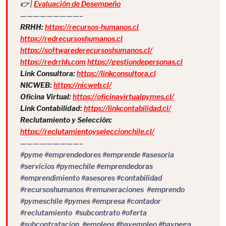
👉 |
Evaluación de Desempeño
—————————–
RRHH:
https://recursos-humanos.cl
https://redrecursoshumanos.cl
https://softwarederecursoshumanos.cl/
https://redrrhh.com
https://gestiondepersonas.cl
Link Consultora:
https://linkconsultora.cl
NICWEB:
https://nicweb.cl/
Oficina Virtual:
https://oficinavirtualpymes.cl/
Link Contabilidad:
https://linkcontabilidad.cl/
Reclutamiento y Selección:
https://reclutamientoyseleccionchile.cl/
—————————–
#pyme #emprendedores #emprende #asesoria
#servicios #pymechile #emprendedoras
#emprendimiento #asesores #contabilidad
#recursoshumanos #remuneraciones #emprendo
#pymeschile #pymes #empresa #contador
#reclutamiento #subcontrato #oferta
#subcontratacion #empleos #hayempleo #haypega