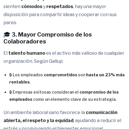
sienten
cómodos
y
respetados
, hay una mayor
disposición para compartir ideas y cooperar con sus
pares.
🎓
3. Mayor Compromiso de los
Colaboradores
El
talento humano
es el activo más valioso de cualquier
organización. Según Gallup:
🔒 Los empleados
comprometidos
son
hasta un 23% más
rentables
.
🔒 Empresas exitosas consideran el
compromiso de los
empleados
como un elemento clave de su estrategia.
Un ambiente laboral sano favorece la
comunicación
abierta, el respeto y la equidad
, ayudando a reducir el
estrés y promoviendo el bienestar emocional.