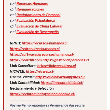
👉 |
Recursos Humanos
👉 |
Remuneraciones
👉 |
Reclutamiento de Personal
👉 |
Evaluación Psicolaboral
👉 |
Evaluación de Clima Laboral
👉 |
Evaluación de Desempeño
—————————–
RRHH:
https://recursos-humanos.cl
https://redrecursoshumanos.cl
https://softwarederecursoshumanos.cl/
https://redrrhh.com
https://gestiondepersonas.cl
Link Consultora:
https://linkconsultora.cl
NICWEB:
https://nicweb.cl/
Oficina Virtual:
https://oficinavirtualpymes.cl/
Link Contabilidad:
https://linkcontabilidad.cl/
Reclutamiento y Selección:
https://reclutamientoyseleccionchile.cl/
—————————–
#pyme #emprendedores #emprende #asesoria