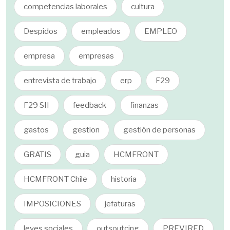
competencias laborales
cultura
Despidos
empleados
EMPLEO
empresa
empresas
entrevista de trabajo
erp
F29
F29 SII
feedback
finanzas
gastos
gestion
gestión de personas
GRATIS
guia
HCMFRONT
HCMFRONT Chile
historia
IMPOSICIONES
jefaturas
leyes sociales
outsoutcing
PREVIRED