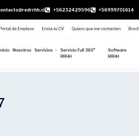
contacto@redrrhh.cl
+56232429596
+56999701614
Portal de Empleos
Envia tu CV
Quiero que me contacten
Broc
Inicio
Nosotros
Servicios
Servicio Full 360°
Software
RRHH
RRHH
7