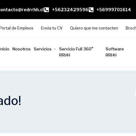
contacto@redrrhh.cl
+56232429596
+56999701614
Portal de Empleos
Envia tu CV
Quiero que me contacten
Broc
Inicio
Nosotros
Servicios
Servicio Full 360°
Software
RRHH
RRHH
ado!