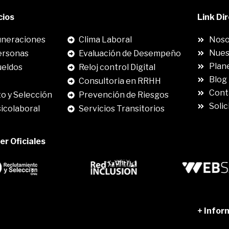
cios
.
Link Di
neraciones
Clima Laboral
Noso
Nues
ersonas
Evaluación de Desempeño
Plane
ueldos
Reloj control Digital
Blog
Consultoria en RRHH
Cont
o y Selección
Prevención de Riesgos
Solic
sicolaboral
Servicios Transitorios
r Oficiales
.
+ Infor