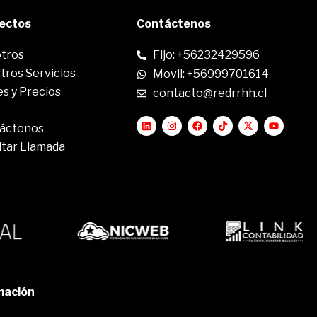
rectos
Contáctenos
tros
Fijo: +56232429596
tros Servicios
Movil: +56999701614
s y Precios
contacto@redrrhh.cl
áctenos
itar Llamada
mación