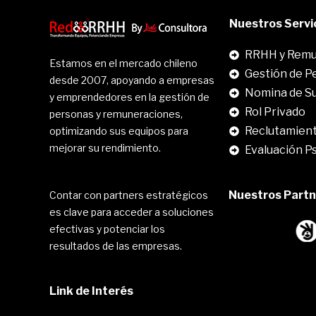
Nuestros Servi
RRHH y Remu
Estamos en el mercado chileno
Gestión de P
desde 2007, apoyando a empresas
Nomina de S
y emprendedores en la gestión de
Rol Privado
personas y remuneraciones,
Reclutamient
optimizando sus equipos para
mejorar su rendimiento.
Evaluación P
Nuestros Partne
Contar con partners estratégicos
es clave para acceder a soluciones
efectivas y potenciar los
resultados de las empresas.
Link de Interés
.