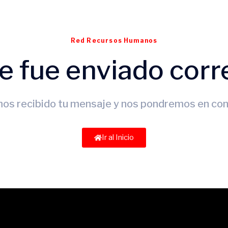
Red Recursos Humanos
e fue enviado cor
os recibido tu mensaje y nos pondremos en cont
Ir al Inicio