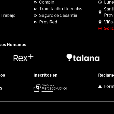
Compin
Lunes
Tramitación Licencias
Santi
Prov
 Trabajo
Seguro de Cesantía
PreviRed
Viña
Soli
rsos Humanos
eos
Inscritos en
Reclamo
Formu