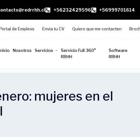
contacto@redrrhh.cl
+56232429596
+56999701614
Portal de Empleos
Envia tu CV
Quiero que me contacten
Broc
Inicio
Nosotros
Servicios
Servicio Full 360°
Software
RRHH
RRHH
nero: mujeres en el
l