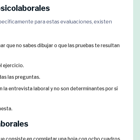
sicolaborales
cíficamente para estas evaluaciones, existen
r que no sabes dibujar o que las pruebas te resultan
 ejercicio.
das las preguntas.
a entrevista laboral y no son determinantes por sí
esta.
aborales
ue consiste en completar una hoja con ocho cuadros,