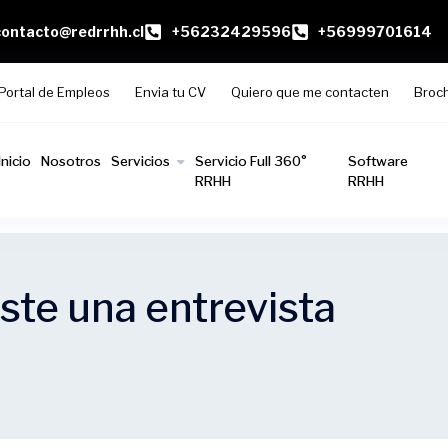
contacto@redrrhh.cl
+56232429596
+56999701614
Portal de Empleos
Envia tu CV
Quiero que me contacten
Broc
Inicio
Nosotros
Servicios
Servicio Full 360°
Software
RRHH
RRHH
ste una entrevista