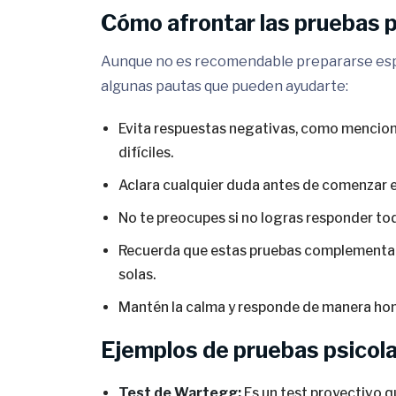
Cómo afrontar las pruebas p
Aunque no es recomendable prepararse espe
algunas pautas que pueden ayudarte:
Evita respuestas negativas, como menciona
difíciles.
Aclara cualquier duda antes de comenzar el
No te preocupes si no logras responder to
Recuerda que estas pruebas complementan l
solas.
Mantén la calma y responde de manera hon
Ejemplos de pruebas psicol
Test de Wartegg:
Es un test proyectivo q