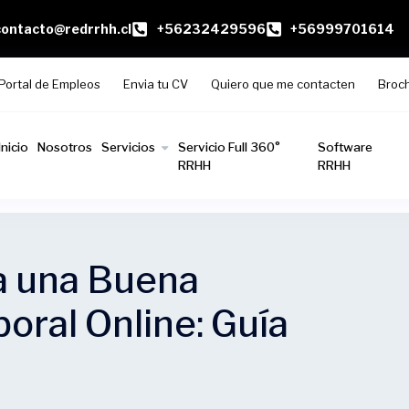
contacto@redrrhh.cl
+56232429596
+56999701614
Portal de Empleos
Envia tu CV
Quiero que me contacten
Broc
Inicio
Nosotros
Servicios
Servicio Full 360°
Software
RRHH
RRHH
a una Buena
boral Online: Guía