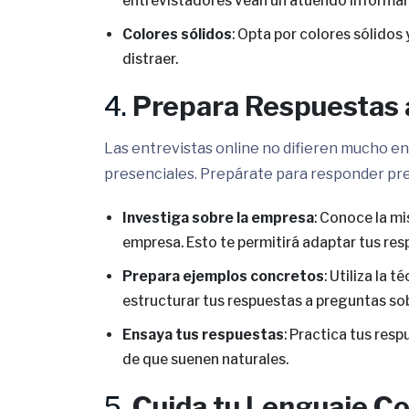
entrevistadores vean un atuendo informal en
Colores sólidos
: Opta por colores sólido
distraer.
4.
Prepara Respuestas
Las entrevistas online no difieren mucho en
presenciales. Prepárate para responder pre
Investiga sobre la empresa
: Conoce la mis
empresa. Esto te permitirá adaptar tus res
Prepara ejemplos concretos
: Utiliza la 
estructurar tus respuestas a preguntas so
Ensaya tus respuestas
: Practica tus res
de que suenen naturales.
5.
Cuida tu Lenguaje Co