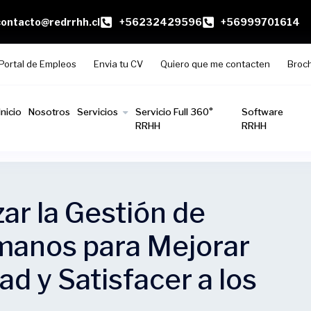
contacto@redrrhh.cl
+56232429596
+56999701614
Portal de Empleos
Envia tu CV
Quiero que me contacten
Broc
Inicio
Nosotros
Servicios
Servicio Full 360°
Software
RRHH
RRHH
r la Gestión de
anos para Mejorar
ad y Satisfacer a los