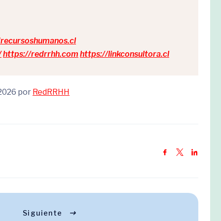
drecursoshumanos.cl
/
https://redrrhh.com
https://linkconsultora.cl
 2026 por
RedRRHH
Siguiente