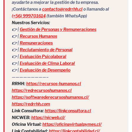
ayudarte a mejorar la gestión de tu empresa.
¡Contáctanos a
contacto@redrrhh.cl
o llamando al
(+56) 999701614
(también WhatsApp)
Nuestros Servicios:
👉 |
Gestión de Personas y Remuneraciones
👉 |
Recursos Humanos
👉 |
Remuneraciones
👉 |
Reclutamiento de Personal
👉 |
Evaluación Psicolaboral
👉 |
Evaluación de Clima Laboral
👉 |
Evaluación de Desempeño
—————————–
RRHH:
https://recursos-humanos.cl
https://redrecursoshumanos.cl
https://softwarederecursoshumanos.cl/
https://redrrhh.com
Link Consultora:
https://linkconsultora.cl
NICWEB:
https://nicweb.cl/
Oficina Virtual:
https://oficinavirtualpymes.cl/
Link Contabilidad:
https://linkcontabilidad.cl/