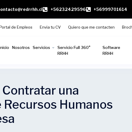
contacto@redrrhh.cl
+56232429596
+56999701614
Portal de Empleos
Envia tu CV
Quiero que me contacten
Broc
Inicio
Nosotros
Servicios
Servicio Full 360°
Software
RRHH
RRHH
 Contratar una
e Recursos Humanos
esa